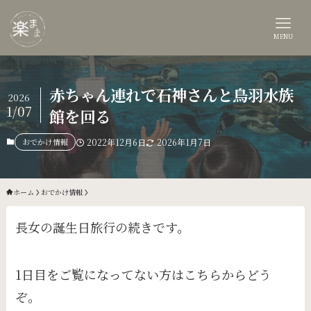
MENU
赤ちゃん連れで石神さんと鳥羽水族
2026
1/07
館を回る
おでかけ情報
2022年12月6日
2026年1月7日
ホーム
おでかけ情報
長女の誕生日旅行の続きです。
1日目をご覧になってない方はこちらからどう
ぞ。