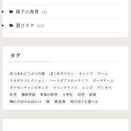
親子の食育
(4)
遊びネタ
(65)
タグ
あつまれどうぶつの森
ぽこあポケモン
キャンプ
ゲーム
トモダチコレクション
ハートピアスローライフ
ボードゲーム
ポケモンチャンピオンズ
マインクラフト
レシピ
ワンオペ
乳児
事前学習
家庭の医学
小学生
幼児
旅育
晴れの日のお出かけ
親
親.旅育
雨の日でも遊べる