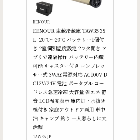
EENOUR
EENOUR 車載冷蔵庫 TAW35 35
L -20℃～20℃ バッテリー1個付
き 2室個別温度設定 2フタ開き ア
プリで遠隔操作 バッテリー内蔵
可能 キャスター付き コンプレッ
サー式 3WAY電源対応 AC100V D
C12V/24V 電池 ポータブル コー
ドレス急速冷凍 大容量 省エネ 静
音 LCD温度表示 庫内灯・水抜き
栓付き 家庭アウトドア両用 車中
泊 キャンプ 釣り 一人暮らしに大
活躍
TAW35-JP