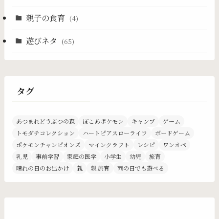
親子の食育
(4)
遊びネタ
(65)
タグ
あつまれどうぶつの森
ぽこあポケモン
キャンプ
ゲーム
トモダチコレクション
ハートピアスローライフ
ボードゲーム
ポケモンチャンピオンズ
マインクラフト
レシピ
ワンオペ
乳児
事前学習
家庭の医学
小学生
幼児
旅育
晴れの日のお出かけ
親
親.旅育
雨の日でも遊べる