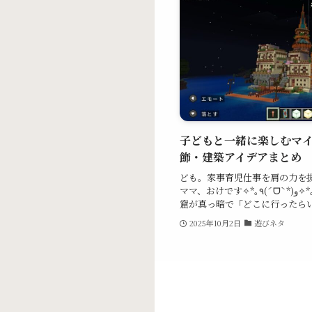
子どもと一緒に楽しむマ
飾・建築アイデアまとめ
ども。家事育児仕事を肩の力を
ママ、おけです✧*｡٩(ˊᗜˋ*)و✧*｡ マイクラを遊んでいると、夜や洞
窟が真っ暗で「どこに行ったらいい
2025年10月2日
遊びネタ