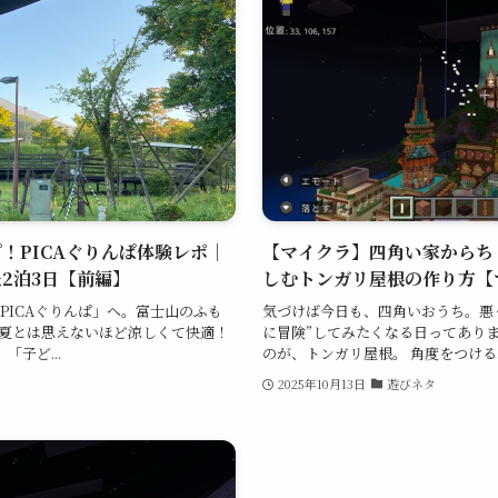
！PICAぐりんぱ体験レポ｜
【マイクラ】四角い家からち
2泊3日【前編】
しむトンガリ屋根の作り方【
PICAぐりんぱ」へ。富士山のふも
気づけば今日も、四角いおうち。悪
、真夏とは思えないほど涼しくて快適！
に冒険”してみたくなる日ってありま
子ど...
のが、トンガリ屋根。 角度をつける..
2025年10月13日
遊びネタ